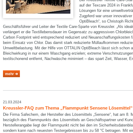
auf der Texcare 2024 in Frankf
Lösungen für eine umweltverträg
Zugpferd war unser innovativer
OptiBleach“, so Christoph Richt
Geschäftsführer und Leiter der Textile Care-Sparte von Kreussler. „Als ideal
verlängert er die Textillebensdauer im Gegensatz zu aggressiven Chlorbleich
Carbon Footprint wird entsprechend reduziert und Neuanschaffungskosten fal
beim Einsatz von Chlor. Das damit stark reduzierte Müllaufkommen reduzie
Umweltbelastung. Mit der Hilfe von OTTALIN OptiBleach lässt sich schon a
Bleichwirkung in nur einem Waschgang erzielen; extreme Verschmutzungen
textilschonend entfernt, Nachwäsche minimiert – das spart Zeit, Wasser, 
mehr
21.03.2024
Kreussler-FAQ zum Thema „Flammpunkt Sensene Lösemittel“
Die Firma Safechem, der Hersteller des Lösemittels „Sensene“, hat am 8.
bezüglich des Flammpunkts des Lösemittels an Geschäftspartner und Kund
Herstellerangabe liegt der Flammpunkt nicht bei den im Sicherheitsdatenbl
sondern kann nach neuesten Testergebnissen bis zu 58 °C betragen. Mit 