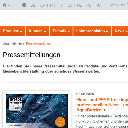
Merkliste
(
DE
EN
FR
IT
ES
NL
PL
RU
Startseite
Produkte
Kunden
Technik
Lohnproduktion
News
Unternehmen
Pressemitteilungen
Pressemitteilungen
Hier finden Sie unsere
Pressemitteilungen zu Produkt- und Verfahren
Messeberichterstattung oder sonstiges Wissenswertes.
02.06.2026
Fluor- und PFAS-freie Im
professionellen Nässe- 
AquaBarrier
In der professionellen Textilpf
Funktion, Sicherheit und den g
hoch – auch bei Schutzkleidung