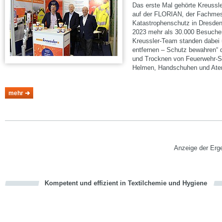
Das erste Mal gehörte Kreussle
auf der FLORIAN, der Fachmess
Katastrophenschutz in Dresden
2023 mehr als 30.000 Besucher
Kreussler-Team standen dabei
entfernen – Schutz bewahren“
und Trocknen von Feuerwehr-S
Helmen, Handschuhen und At
mehr
Vorwärts
Anzeige der Erg
Kompetent und effizient in Textilchemie und Hygiene
cious
en
en
d