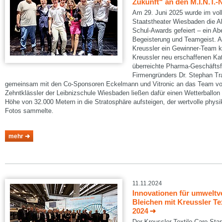
Zukunft“ an den M.I.N.T.
Am 29. Juni 2025 wurde im vol
Staatstheater Wiesbaden die A
Schul-Awards gefeiert – ein Abe
Begeisterung und Teamgeist. A
Kreussler ein Gewinner-Team k
Kreussler neu erschaffenen Kat
überreichte Pharma-Geschäftsf
Firmengründers Dr. Stephan Tr
gemeinsam mit den Co-Sponsoren Eckelmann und Vitronic an das Team vom
Zehntklässler der Leibnizschule Wiesbaden ließen dafür einen Wetterballon
Höhe von 32.000 Metern in die Stratosphäre aufsteigen, der wertvolle phys
Fotos sammelte.
mehr
11.11.2024
Innovationen für umweltv
Bleichen mit Kreussler Te
2024
Der Kreussler Textile Care-Stan