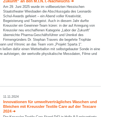
Zukunft“ an den M.I.N.T.-Nachwuchs
Am 29. Juni 2025 wurde im vollbesetzten Hessischen
Staatstheater Wiesbaden die Abschlussgala des Leonardo
Schul-Awards gefeiert – ein Abend voller Kreativität,
Begeisterung und Teamgeist. Auch in diesem Jahr durfte
Kreussler ein Gewinner-Team küren: in der auf Anregung von
Kreussler neu erschaffenen Kategorie „Labor der Zukunft“
überreichte Pharma-Geschäftsführer und Urenkel des
Firmengründers Dr. Stephan Travers die begehrte Trophäe
nn und Vitronic an das Team vom „Projekt Sparta 1“.
 ließen dafür einen Wetterballon mit selbstgebauter Sonde in eine
re aufsteigen, der wertvolle physikalische Messdaten, Filme und
11.11.2024
Innovationen für umweltverträgliches Waschen und
Bleichen mit Kreussler Textile Care auf der Texcare
2024
Der Kreussler Textile Care-Stand D42 in Halle 8.0 präsentierte