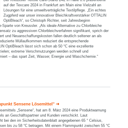
auf der Texcare 2024 in Frankfurt am Main eine Vielzahl an
Lösungen für eine umweltverträgliche Textilpflege. „Ein echtes
Zugpferd war unser innovativer Bleichkraftverstärker OTTALIN
OptiBleach“, so Christoph Richter, seit Jahresbeginn
e-Sparte von Kreussler. „Als ideale Alternative zu Chlorbleiche
ensatz zu aggressiven Chlorbleichverfahren signifikant, sprich der
ert und Neuanschaffungskosten fallen deutlich seltener an als
reduzierte Müllaufkommen reduziert die entsprechende
IN OptiBleach lässt sich schon ab 50 °C eine exzellente
zielen; extreme Verschmutzungen werden schnell und
miert – das spart Zeit, Wasser, Energie und Waschchemie.“
punkt Sensene Lösemittel“
ösemittels „Sensene“, hat am 8. März 2024 eine Produktwarnung
ls an Geschäftspartner und Kunden verschickt. Laut
ht bei den im Sicherheitsdatenblatt angegebenen 65 ° Celsius,
sen bis zu 58 °C betragen. Mit einem Flammpunkt zwischen 55 °C