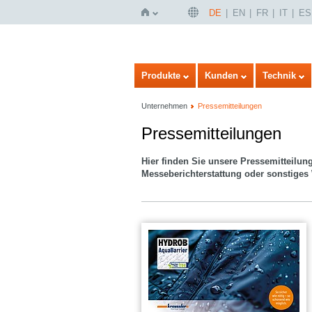
DE
EN
FR
IT
ES
Startseite
Produkte
Kunden
Technik
Unternehmen
Pressemitteilungen
Pressemitteilungen
Hier finden Sie unsere
Pressemitteilun
Messeberichterstattung oder sonstiges