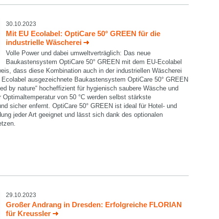
30.10.2023
Mit EU Ecolabel: OptiCare 50° GREEN für die
industrielle Wäscherei
Volle Power und dabei umweltverträglich: Das neue
Baukastensystem OptiCare 50° GREEN mit dem EU-Ecolabel
weis, dass diese Kombination auch in der industriellen Wäscherei
U Ecolabel ausgezeichnete Baukastensystem OptiCare 50° GREEN
led by nature“ hocheffizient für hygienisch saubere Wäsche und
r Optimaltemperatur von 50 °C werden selbst stärkste
d sicher enfernt. OptiCare 50° GREEN ist ideal für Hotel- und
ng jeder Art geeignet und lässt sich dank des optionalen
etzen.
29.10.2023
Großer Andrang in Dresden: Erfolgreiche FLORIAN
für Kreussler