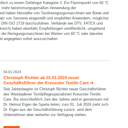
chtlich zu einem Gefahrgut Kategorie 3. Ein Flammpunkt von 60 °C
icht mehr bestimmungsgemäßen Verwendung der
und haben Hersteller von Textilreinigungsmaschinen wie Böwe und
nsatz von Sensene eingestellt und empfehlen Anwendern, möglichst
h DIN ISO 2719 durchzuführen. Verbände wie DTV, FATEX und
reich) haben ebenfalls Empfehlungen veröffentlicht, umgehend
e Reinigungsmaschinen bei Werten von 60 °C oder darunter
ld angegeben sofort auszuschalten.
04.01.2024
Christoph Richter ab 01.01.2024 neuer
Geschäftsführer der Kreussler Textile Care
Seit Jahresbeginn ist Christoph Richter neuer Geschäftsführer
des Wiesbadener Textilpflegespezialisten Kreussler Textile
Care. Bis einschließlich Juni des Jahres wird er gemeinsam mit
Dr. Helmut Eigen die Sparte leiten; zum 01. Juli 2024 zieht sich
Dr. Eigen aus der Geschäftsführung zurück, wird dem
Unternehmen aber weiterhin zur Verfügung stehen.