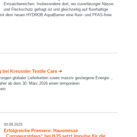
Einsatzbereichen. Insbesondere dort, wo zuverlässiger Nässe-
und Fleckschutz gefragt ist und gleichzeitig auf fluorhaltige
r mit dem neuen HYDROB AquaBarrier eine fluor- und PFAS-freie
bei Kreussler Textile Care
örungen globaler Lieferketten sowie massiv gestiegene Energie- ,
daher ab dem 30. März 2026 einen temporären
ein.
30.09.2025
Erfolgreiche Premiere: Hausmesse
„Currywurstdays“ bei HJS setzt Impulse für die