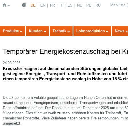
Merkliste
(
DE
EN
FR
IT
ES
NL
PL
RU
Startseite
Produkte
Kunden
Technik
Lohnproduktion
News
Temporärer Energiekostenzuschlag bei Kr
24.03.2026
Kreussler reagiert auf die anhaltenden Störungen globaler Lie
gestiegene Energie- , Transport- und Rohstoffkosten und führ
einen temporären Energiekostenzuschlag in Höhe von 15 % ein
Die aktuell extrem volatile geopolitische Lage im Nahen Osten hat in den 
rasant steigenden Energiepreisen, unsicheren Transportwegen und erheblic
Rohstoffmärkten geführt. Der Rohölpreis ist seit Dezember 2025 um rund 6
% gestiegen. Dies führt weltweit zu stark erhöhten Kosten für Treibstoff, En
chemischer Rohstoffe. Viele Zulieferer haben bereits Preiserhöhungen im h
umgesetzt.