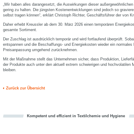
„Wir haben alles darangesetzt, die Auswirkungen dieser außergewöhnlichen 
gering zu halten. Die jüngsten Kostenentwicklungen sind jedoch so gravieren
selbst tragen können“, erklärt Christoph Richter, Geschäftsführer der von Kr
Daher erhebt Kreussler ab dem 30. März 2026 einen temporären Energieko
gesamte Sortiment.
Der Zuschlag ist ausdrücklich temporär und wird fortlaufend überprüft. Sob
entspannen und die Beschaffungs- und Energiekosten wieder ein normales N
Preisanpassung umgehend zurücknehmen.
Mit der Maßnahme stellt das Unternehmen sicher, dass Produktion, Lieferfä
der Produkte auch unter den aktuell extrem schwierigen und hochvolatilen 
bleiben.
Zurück zur Übersicht
Kompetent und effizient in Textilchemie und Hygiene
cious
en
en
d