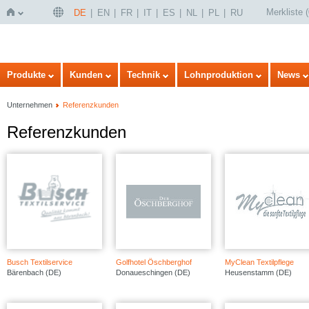
Merkliste
(
DE
EN
FR
IT
ES
NL
PL
RU
Startseite
Produkte
Kunden
Technik
Lohnproduktion
News
Unternehmen
Referenzkunden
Referenzkunden
Busch Textilservice
Golfhotel Öschberghof
MyClean Textilpflege
Bärenbach (DE)
Donaueschingen (DE)
Heusenstamm (DE)