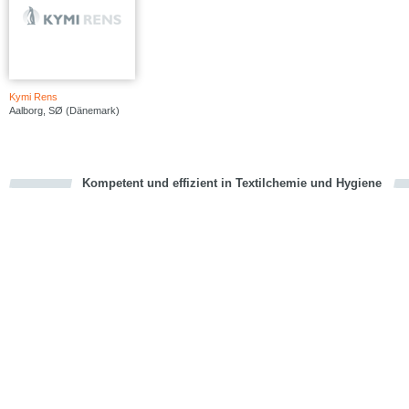
Kymi Rens
Aalborg, SØ (Dänemark)
Kompetent und effizient in Textilchemie und Hygiene
cious
en
en
d