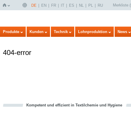
Merkliste
(
DE
EN
FR
IT
ES
NL
PL
RU
Startseite
Produkte
Kunden
Technik
Lohnproduktion
News
404-error
Kompetent und effizient in Textilchemie und Hygiene
cious
en
en
d