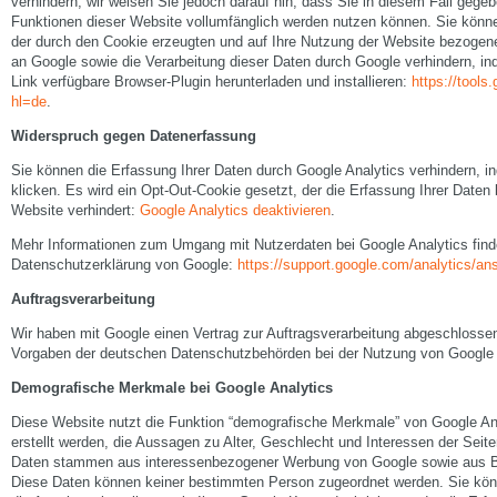
verhindern; wir weisen Sie jedoch darauf hin, dass Sie in diesem Fall gegeb
Funktionen dieser Website vollumfänglich werden nutzen können. Sie könn
der durch den Cookie erzeugten und auf Ihre Nutzung der Website bezogenen
an Google sowie die Verarbeitung dieser Daten durch Google verhindern, i
Link verfügbare Browser-Plugin herunterladen und installieren:
https://tool
hl=de
.
Widerspruch gegen Datenerfassung
Sie können die Erfassung Ihrer Daten durch Google Analytics verhindern, i
klicken. Es wird ein Opt-Out-Cookie gesetzt, der die Erfassung Ihrer Daten
Website verhindert:
Google Analytics deaktivieren
.
Mehr Informationen zum Umgang mit Nutzerdaten bei Google Analytics finde
Datenschutzerklärung von Google:
https://support.google.com/analytics/a
Auftragsverarbeitung
Wir haben mit Google einen Vertrag zur Auftragsverarbeitung abgeschlosse
Vorgaben der deutschen Datenschutzbehörden bei der Nutzung von Google A
Demografische Merkmale bei Google Analytics
Diese Website nutzt die Funktion “demografische Merkmale” von Google An
erstellt werden, die Aussagen zu Alter, Geschlecht und Interessen der Seit
Daten stammen aus interessenbezogener Werbung von Google sowie aus Be
Diese Daten können keiner bestimmten Person zugeordnet werden. Sie könn