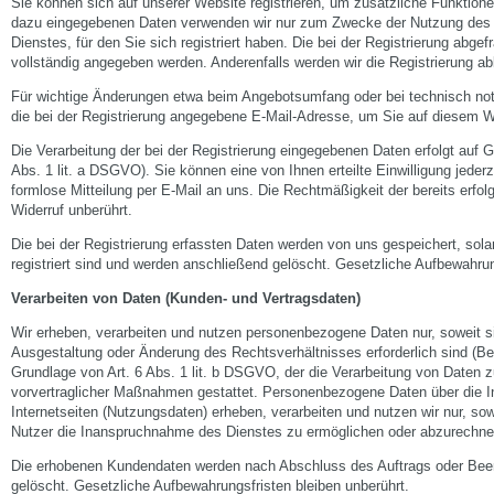
Sie können sich auf unserer Website registrieren, um zusätzliche Funktione
dazu eingegebenen Daten verwenden wir nur zum Zwecke der Nutzung des 
Dienstes, für den Sie sich registriert haben. Die bei der Registrierung abg
vollständig angegeben werden. Anderenfalls werden wir die Registrierung ab
Für wichtige Änderungen etwa beim Angebotsumfang oder bei technisch no
die bei der Registrierung angegebene E-Mail-Adresse, um Sie auf diesem W
Die Verarbeitung der bei der Registrierung eingegebenen Daten erfolgt auf Gr
Abs. 1 lit. a DSGVO). Sie können eine von Ihnen erteilte Einwilligung jederz
formlose Mitteilung per E-Mail an uns. Die Rechtmäßigkeit der bereits erfol
Widerruf unberührt.
Die bei der Registrierung erfassten Daten werden von uns gespeichert, sol
registriert sind und werden anschließend gelöscht. Gesetzliche Aufbewahrun
Verarbeiten von Daten (Kunden- und Vertragsdaten)
Wir erheben, verarbeiten und nutzen personenbezogene Daten nur, soweit sie
Ausgestaltung oder Änderung des Rechtsverhältnisses erforderlich sind (Bes
Grundlage von Art. 6 Abs. 1 lit. b DSGVO, der die Verarbeitung von Daten zu
vorvertraglicher Maßnahmen gestattet. Personenbezogene Daten über die 
Internetseiten (Nutzungsdaten) erheben, verarbeiten und nutzen wir nur, sow
Nutzer die Inanspruchnahme des Dienstes zu ermöglichen oder abzurechne
Die erhobenen Kundendaten werden nach Abschluss des Auftrags oder Bee
gelöscht. Gesetzliche Aufbewahrungsfristen bleiben unberührt.