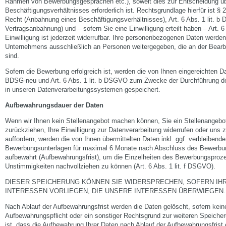
Rahmen von Bewerbungsgesprächen etc.), soweit dies zur Entscheidung üb
Beschäftigungsverhältnisses erforderlich ist. Rechtsgrundlage hierfür ist
Recht (Anbahnung eines Beschäftigungsverhältnisses), Art. 6 Abs. 1 lit. 
Vertragsanbahnung) und – sofern Sie eine Einwilligung erteilt haben – Art. 
Einwilligung ist jederzeit widerrufbar. Ihre personenbezogenen Daten werde
Unternehmens ausschließlich an Personen weitergegeben, die an der Bearbe
sind.
Sofern die Bewerbung erfolgreich ist, werden die von Ihnen eingereichten 
BDSG-neu und Art. 6 Abs. 1 lit. b DSGVO zum Zwecke der Durchführung d
in unseren Datenverarbeitungssystemen gespeichert.
Aufbewahrungsdauer der Daten
Wenn wir Ihnen kein Stellenangebot machen können, Sie ein Stellenangebo
zurückziehen, Ihre Einwilligung zur Datenverarbeitung widerrufen oder uns
auffordern, werden die von Ihnen übermittelten Daten inkl. ggf. verbleibend
Bewerbungsunterlagen für maximal 6 Monate nach Abschluss des Bewerbun
aufbewahrt (Aufbewahrungsfrist), um die Einzelheiten des Bewerbungsproz
Unstimmigkeiten nachvollziehen zu können (Art. 6 Abs. 1 lit. f DSGVO).
DIESER SPEICHERUNG KÖNNEN SIE WIDERSPRECHEN, SOFERN IH
INTERESSEN VORLIEGEN, DIE UNSERE INTERESSEN ÜBERWIEGEN.
Nach Ablauf der Aufbewahrungsfrist werden die Daten gelöscht, sofern kein
Aufbewahrungspflicht oder ein sonstiger Rechtsgrund zur weiteren Speicheru
ist, dass die Aufbewahrung Ihrer Daten nach Ablauf der Aufbewahrungsfrist er