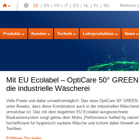
Merkliste
(
DE
EN
FR
IT
ES
NL
PL
RU
Startseite
Produkte
Kunden
Technik
Lohnproduktion
News
Mit EU Ecolabel – OptiCare 50° GREEN 
die industrielle Wäscherei
Volle Power und dabei umweltverträglich: Das neue OptiCare 50° GREEN s
unter Beweis, dass diese Kombination auch in der industriellen Wäscherei
umsetzbar ist. Das mit dem begehrten EU Ecolabel ausgezeichnete
Baukastensystem sorgt getreu dem Motto „Performance fuelled by nature
hocheffizient für hygienisch saubere Wäsche und schont dabei Umwelt u
Textilien.
Erfahren Sie mehr