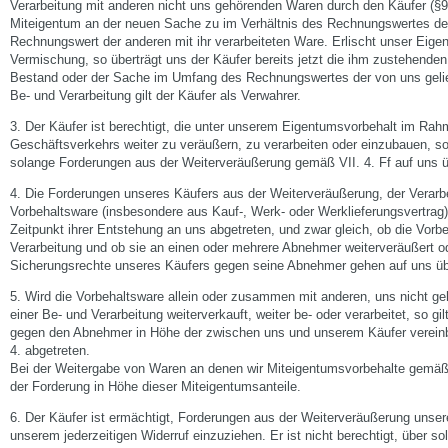
Verarbeitung mit anderen nicht uns gehörenden Waren durch den Käufer (§
Miteigentum an der neuen Sache zu im Verhältnis des Rechnungswertes de
Rechnungswert der anderen mit ihr verarbeiteten Ware. Erlischt unser Eige
Vermischung, so überträgt uns der Käufer bereits jetzt die ihm zustehend
Bestand oder der Sache im Umfang des Rechnungswertes der von uns geliefe
Be- und Verarbeitung gilt der Käufer als Verwahrer.
3. Der Käufer ist berechtigt, die unter unserem Eigentumsvorbehalt im Ra
Geschäftsverkehrs weiter zu veräußern, zu verarbeiten oder einzubauen, sol
solange Forderungen aus der Weiterveräußerung gemäß VII. 4. Ff auf uns 
4. Die Forderungen unseres Käufers aus der Weiterveräußerung, der Verarb
Vorbehaltsware (insbesondere aus Kauf-, Werk- oder Werklieferungsvertrag), 
Zeitpunkt ihrer Entstehung an uns abgetreten, und zwar gleich, ob die Vor
Verarbeitung und ob sie an einen oder mehrere Abnehmer weiterveräußert ode
Sicherungsrechte unseres Käufers gegen seine Abnehmer gehen auf uns üb
5. Wird die Vorbehaltsware allein oder zusammen mit anderen, uns nicht 
einer Be- und Verarbeitung weiterverkauft, weiter be- oder verarbeitet, so g
gegen den Abnehmer in Höhe der zwischen uns und unserem Käufer vereinba
4. abgetreten.
Bei der Weitergabe von Waren an denen wir Miteigentumsvorbehalte gemäß VI
der Forderung in Höhe dieser Miteigentumsanteile.
6. Der Käufer ist ermächtigt, Forderungen aus der Weiterveräußerung unser
unserem jederzeitigen Widerruf einzuziehen. Er ist nicht berechtigt, über s