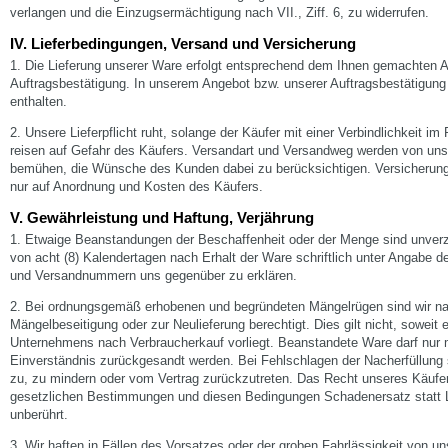
verlangen und die Einzugsermächtigung nach VII., Ziff. 6, zu widerrufen.
IV. Lieferbedingungen, Versand und Versicherung
1. Die Lieferung unserer Ware erfolgt entsprechend dem Ihnen gemachten 
Auftragsbestätigung. In unserem Angebot bzw. unserer Auftragsbestätigung 
enthalten.
2. Unsere Lieferpflicht ruht, solange der Käufer mit einer Verbindlichkeit i
reisen auf Gefahr des Käufers. Versandart und Versandweg werden von uns
bemühen, die Wünsche des Kunden dabei zu berücksichtigen. Versicherung
nur auf Anordnung und Kosten des Käufers.
V. Gewährleistung und Haftung, Verjährung
1. Etwaige Beanstandungen der Beschaffenheit oder der Menge sind unverzü
von acht (8) Kalendertagen nach Erhalt der Ware schriftlich unter Angabe 
und Versandnummern uns gegenüber zu erklären.
2. Bei ordnungsgemäß erhobenen und begründeten Mängelrügen sind wir na
Mängelbeseitigung oder zur Neulieferung berechtigt. Dies gilt nicht, soweit 
Unternehmens nach Verbraucherkauf vorliegt. Beanstandete Ware darf nur 
Einverständnis zurückgesandt werden. Bei Fehlschlagen der Nacherfüllung
zu, zu mindern oder vom Vertrag zurückzutreten. Das Recht unseres Käuf
gesetzlichen Bestimmungen und diesen Bedingungen Schadenersatz statt Le
unberührt.
3. Wir haften in Fällen des Vorsatzes oder der groben Fahrlässigkeit von un