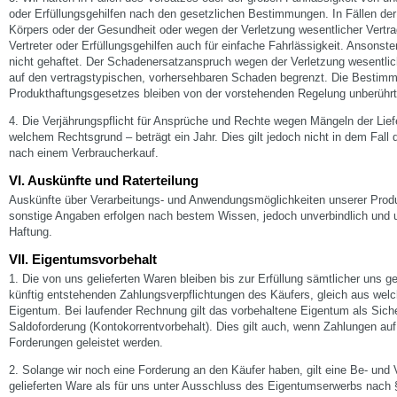
oder Erfüllungsgehilfen nach den gesetzlichen Bestimmungen. In Fällen de
Körpers oder der Gesundheit oder wegen der Verletzung wesentlicher Vertrag
Vertreter oder Erfüllungsgehilfen auch für einfache Fahrlässigkeit. Ansonste
nicht gehaftet. Der Schadenersatzanspruch wegen der Verletzung wesentlich
auf den vertragstypischen, vorhersehbaren Schaden begrenzt. Die Bestim
Produkthaftungsgesetzes bleiben von der vorstehenden Regelung unberührt
4. Die Verjährungspflicht für Ansprüche und Rechte wegen Mängeln der Lief
welchem Rechtsgrund – beträgt ein Jahr. Dies gilt jedoch nicht in dem Fal
nach einem Verbraucherkauf.
VI. Auskünfte und Raterteilung
Auskünfte über Verarbeitungs- und Anwendungsmöglichkeiten unserer Prod
sonstige Angaben erfolgen nach bestem Wissen, jedoch unverbindlich und u
Haftung.
VII. Eigentumsvorbehalt
1. Die von uns gelieferten Waren bleiben bis zur Erfüllung sämtlicher uns
künftig entstehenden Zahlungsverpflichtungen des Käufers, gleich aus we
Eigentum. Bei laufender Rechnung gilt das vorbehaltene Eigentum als Siche
Saldoforderung (Kontokorrentvorbehalt). Dies gilt auch, wenn Zahlungen au
Forderungen geleistet werden.
2. Solange wir noch eine Forderung an den Käufer haben, gilt eine Be- und 
gelieferten Ware als für uns unter Ausschluss des Eigentumserwerbs na