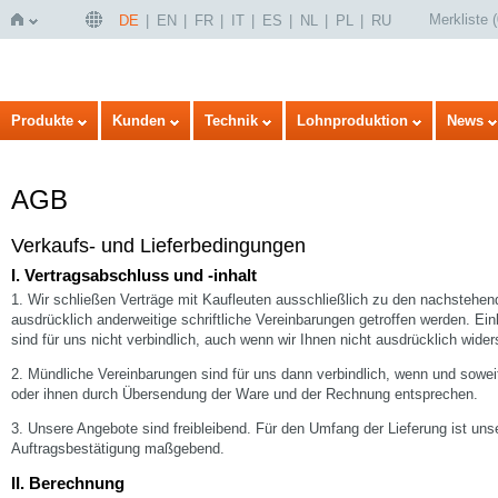
Merkliste
(
DE
EN
FR
IT
ES
NL
PL
RU
Startseite
Produkte
Kunden
Technik
Lohnproduktion
News
AGB
Verkaufs- und Lieferbedingungen
I. Vertragsabschluss und -inhalt
1. Wir schließen Verträge mit Kaufleuten ausschließlich zu den nachstehen
ausdrücklich anderweitige schriftliche Vereinbarungen getroffen werden. E
sind für uns nicht verbindlich, auch wenn wir Ihnen nicht ausdrücklich wide
2. Mündliche Vereinbarungen sind für uns dann verbindlich, wenn und soweit 
oder ihnen durch Übersendung der Ware und der Rechnung entsprechen.
3. Unsere Angebote sind freibleibend. Für den Umfang der Lieferung ist unse
Auftragsbestätigung maßgebend.
II. Berechnung