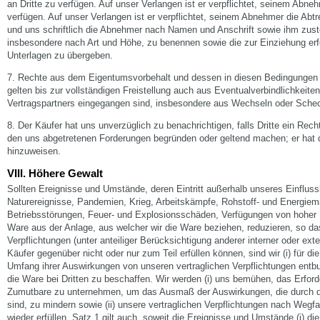
an Dritte zu verfügen. Auf unser Verlangen ist er verpflichtet, seinem Abneh
verfügen. Auf unser Verlangen ist er verpflichtet, seinem Abnehmer die Ab
und uns schriftlich die Abnehmer nach Namen und Anschrift sowie ihm zu
insbesondere nach Art und Höhe, zu benennen sowie die zur Einziehung erf
Unterlagen zu übergeben.
7. Rechte aus dem Eigentumsvorbehalt und dessen in diesen Bedingungen
gelten bis zur vollständigen Freistellung auch aus Eventualverbindlichkeiten
Vertragspartners eingegangen sind, insbesondere aus Wechseln oder Sche
8. Der Käufer hat uns unverzüglich zu benachrichtigen, falls Dritte ein Rec
den uns abgetretenen Forderungen begründen oder geltend machen; er hat d
hinzuweisen.
VIII. Höhere Gewalt
Sollten Ereignisse und Umstände, deren Eintritt außerhalb unseres Einflussb
Naturereignisse, Pandemien, Krieg, Arbeitskämpfe, Rohstoff- und Energiem
Betriebsstörungen, Feuer- und Explosionsschäden, Verfügungen von hoher H
Ware aus der Anlage, aus welcher wir die Ware beziehen, reduzieren, so das
Verpflichtungen (unter anteiliger Berücksichtigung anderer interner oder ext
Käufer gegenüber nicht oder nur zum Teil erfüllen können, sind wir (i) für d
Umfang ihrer Auswirkungen von unseren vertraglichen Verpflichtungen entbund
die Ware bei Dritten zu beschaffen. Wir werden (i) uns bemühen, das Erforde
Zumutbare zu unternehmen, um das Ausmaß der Auswirkungen, die durch d
sind, zu mindern sowie (ii) unsere vertraglichen Verpflichtungen nach Wegfa
wieder erfüllen. Satz 1 gilt auch, soweit die Ereignisse und Umstände (i) d