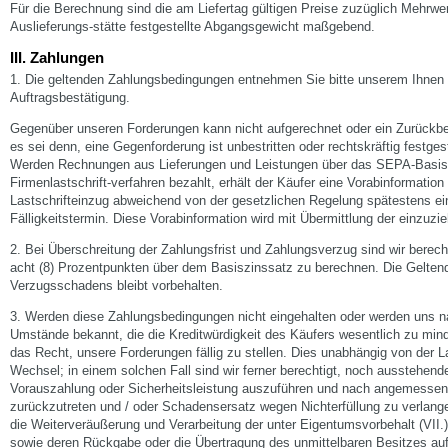
Für die Berechnung sind die am Liefertag gültigen Preise zuzüglich Mehrwer
Auslieferungs-stätte festgestellte Abgangsgewicht maßgebend.
III. Zahlungen
1. Die geltenden Zahlungsbedingungen entnehmen Sie bitte unserem Ihnen
Auftragsbestätigung.
Gegenüber unseren Forderungen kann nicht aufgerechnet oder ein Zurückb
es sei denn, eine Gegenforderung ist unbestritten oder rechtskräftig festgest
Werden Rechnungen aus Lieferungen und Leistungen über das SEPA-Basislas
Firmenlastschrift-verfahren bezahlt, erhält der Käufer eine Vorabinformation
Lastschrifteinzug abweichend von der gesetzlichen Regelung spätestens e
Fälligkeitstermin. Diese Vorabinformation wird mit Übermittlung der einzuz
2. Bei Überschreitung der Zahlungsfrist und Zahlungsverzug sind wir berec
acht (8) Prozentpunkten über dem Basiszinssatz zu berechnen. Die Gelte
Verzugsschadens bleibt vorbehalten.
3. Werden diese Zahlungsbedingungen nicht eingehalten oder werden uns n
Umstände bekannt, die die Kreditwürdigkeit des Käufers wesentlich zu mind
das Recht, unsere Forderungen fällig zu stellen. Dies unabhängig von der 
Wechsel; in einem solchen Fall sind wir ferner berechtigt, noch ausstehend
Vorauszahlung oder Sicherheitsleistung auszuführen und nach angemessen
zurückzutreten und / oder Schadensersatz wegen Nichterfüllung zu verlange
die Weiterveräußerung und Verarbeitung der unter Eigentumsvorbehalt (VII.
sowie deren Rückgabe oder die Übertragung des unmittelbaren Besitzes au