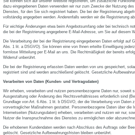
Sie können sich auf unserer Website registrieren, um zusätzliche Funktione
dazu eingegebenen Daten verwenden wir nur zum Zwecke der Nutzung des 
Dienstes, für den Sie sich registriert haben. Die bei der Registrierung abg
vollständig angegeben werden. Anderenfalls werden wir die Registrierung ab
Für wichtige Änderungen etwa beim Angebotsumfang oder bei technisch no
die bei der Registrierung angegebene E-Mail-Adresse, um Sie auf diesem W
Die Verarbeitung der bei der Registrierung eingegebenen Daten erfolgt auf Gr
Abs. 1 lit. a DSGVO). Sie können eine von Ihnen erteilte Einwilligung jederz
formlose Mitteilung per E-Mail an uns. Die Rechtmäßigkeit der bereits erfol
Widerruf unberührt.
Die bei der Registrierung erfassten Daten werden von uns gespeichert, sol
registriert sind und werden anschließend gelöscht. Gesetzliche Aufbewahrun
Verarbeiten von Daten (Kunden- und Vertragsdaten)
Wir erheben, verarbeiten und nutzen personenbezogene Daten nur, soweit sie
Ausgestaltung oder Änderung des Rechtsverhältnisses erforderlich sind (Bes
Grundlage von Art. 6 Abs. 1 lit. b DSGVO, der die Verarbeitung von Daten zu
vorvertraglicher Maßnahmen gestattet. Personenbezogene Daten über die 
Internetseiten (Nutzungsdaten) erheben, verarbeiten und nutzen wir nur, sow
Nutzer die Inanspruchnahme des Dienstes zu ermöglichen oder abzurechne
Die erhobenen Kundendaten werden nach Abschluss des Auftrags oder Bee
gelöscht. Gesetzliche Aufbewahrungsfristen bleiben unberührt.