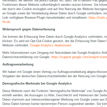
verhindern; wir weisen Sie jedoch darauf hin, dass Sie in diesem Fall gegeb
Funktionen dieser Website vollumfänglich werden nutzen können. Sie könn
der durch den Cookie erzeugten und auf Ihre Nutzung der Website bezogenen
an Google sowie die Verarbeitung dieser Daten durch Google verhindern, i
Link verfügbare Browser-Plugin herunterladen und installieren:
https://tool
hl=de
.
Widerspruch gegen Datenerfassung
Sie können die Erfassung Ihrer Daten durch Google Analytics verhindern, i
klicken. Es wird ein Opt-Out-Cookie gesetzt, der die Erfassung Ihrer Daten
Website verhindert:
Google Analytics deaktivieren
.
Mehr Informationen zum Umgang mit Nutzerdaten bei Google Analytics finde
Datenschutzerklärung von Google:
https://support.google.com/analytics/a
Auftragsverarbeitung
Wir haben mit Google einen Vertrag zur Auftragsverarbeitung abgeschlosse
Vorgaben der deutschen Datenschutzbehörden bei der Nutzung von Google A
Demografische Merkmale bei Google Analytics
Diese Website nutzt die Funktion “demografische Merkmale” von Google An
erstellt werden, die Aussagen zu Alter, Geschlecht und Interessen der Seit
Daten stammen aus interessenbezogener Werbung von Google sowie aus Be
Diese Daten können keiner bestimmten Person zugeordnet werden. Sie könn