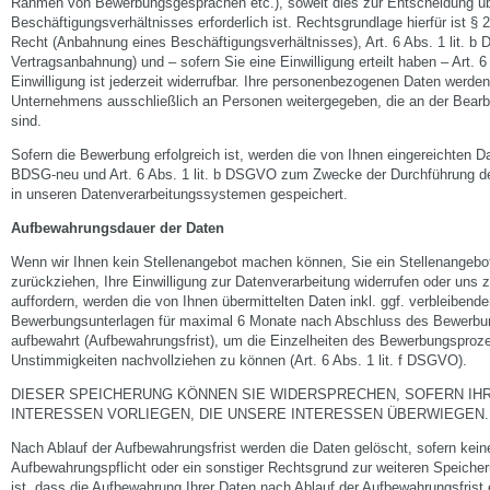
Rahmen von Bewerbungsgesprächen etc.), soweit dies zur Entscheidung üb
Beschäftigungsverhältnisses erforderlich ist. Rechtsgrundlage hierfür ist
Recht (Anbahnung eines Beschäftigungsverhältnisses), Art. 6 Abs. 1 lit. 
Vertragsanbahnung) und – sofern Sie eine Einwilligung erteilt haben – Art. 
Einwilligung ist jederzeit widerrufbar. Ihre personenbezogenen Daten werde
Unternehmens ausschließlich an Personen weitergegeben, die an der Bearbe
sind.
Sofern die Bewerbung erfolgreich ist, werden die von Ihnen eingereichten 
BDSG-neu und Art. 6 Abs. 1 lit. b DSGVO zum Zwecke der Durchführung d
in unseren Datenverarbeitungssystemen gespeichert.
Aufbewahrungsdauer der Daten
Wenn wir Ihnen kein Stellenangebot machen können, Sie ein Stellenangebo
zurückziehen, Ihre Einwilligung zur Datenverarbeitung widerrufen oder uns
auffordern, werden die von Ihnen übermittelten Daten inkl. ggf. verbleibend
Bewerbungsunterlagen für maximal 6 Monate nach Abschluss des Bewerbun
aufbewahrt (Aufbewahrungsfrist), um die Einzelheiten des Bewerbungsproz
Unstimmigkeiten nachvollziehen zu können (Art. 6 Abs. 1 lit. f DSGVO).
DIESER SPEICHERUNG KÖNNEN SIE WIDERSPRECHEN, SOFERN IH
INTERESSEN VORLIEGEN, DIE UNSERE INTERESSEN ÜBERWIEGEN.
Nach Ablauf der Aufbewahrungsfrist werden die Daten gelöscht, sofern kein
Aufbewahrungspflicht oder ein sonstiger Rechtsgrund zur weiteren Speicheru
ist, dass die Aufbewahrung Ihrer Daten nach Ablauf der Aufbewahrungsfrist er