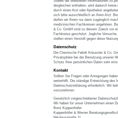
Soweit die Webseiten Informationen zu p
dergleichen enthalten, wird dadurch keine
durch einen Arzt oder Apotheker angebot
sich bitte ausschließlich an Ihren Arzt. B
dürfen wir Ihnen nur dann zugänglich ma
medizinischen Fachkreisen angehören. Be
& Co. GmbH sind zu diesem Zweck vor ein
Fachkreise geschützt. Jegliche Versuch
stellen einen Verstoß gegen diese Nutzun
Datenschutz
Die Chemische Fabrik Kreussler & Co. Gmb
Privatsphäre bei der Benutzung unserer W
Schutz Ihrer persönlichen Daten sehr erns
Kontakt
Sollten Sie Fragen oder Anregungen haben
weiterhilft. Die ständige Entwicklung des
Datenschutzerklärung erforderlich. Wir be
vorzunehmen.
Gesetzlich vorgeschriebener Datenschutzb
Wir haben für unser Unternehmen einen Da
Boris Koppenhöfer
Koppenhöfer & Werner Beratungsgesellsc
Nikolausstraße 11