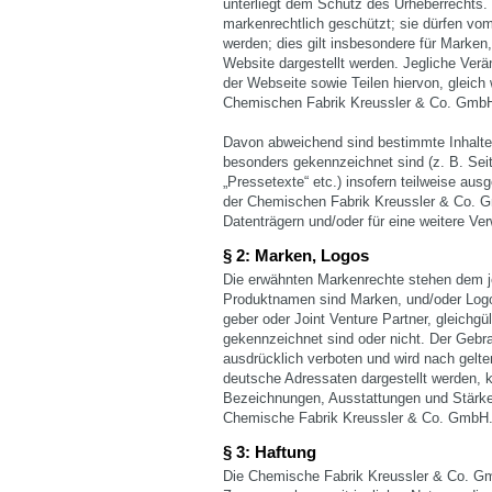
unterliegt dem Schutz des Urheberrechts.
markenrechtlich geschützt; sie dürfen vom
werden; dies gilt insbesondere für Marken,
Website dargestellt werden. Jegliche Verän
der Webseite sowie Teilen hiervon, gleich 
Chemischen Fabrik Kreussler & Co. GmbH un
Davon abweichend sind bestimmte Inhalte
besonders gekennzeichnet sind (z. B. Seit
„Pressetexte“ etc.) insofern teilweise au
der Chemischen Fabrik Kreussler & Co. G
Datenträgern und/oder für eine weitere V
§ 2: Marken, Logos
Die erwähnten Markenrechte stehen dem je
Produktnamen sind Marken, und/oder Log
geber oder Joint Venture Partner, gleichg
gekennzeichnet sind oder nicht. Der Gebr
ausdrücklich verboten und wird nach gelte
deutsche Adressaten dargestellt werden,
Bezeichnungen, Ausstattungen und Stärken
Chemische Fabrik Kreussler & Co. GmbH
§ 3: Haftung
Die Chemische Fabrik Kreussler & Co. G