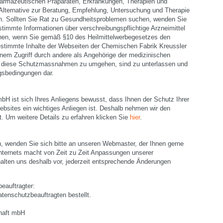
harmazeutischen Präparaten, Erkrankungen, Therapien und
 Alternative zur Beratung, Empfehlung, Untersuchung und Therapie
en. Sollten Sie Rat zu Gesundheitsproblemen suchen, wenden Sie
estimmte Informationen über verschreibungspflichtige Arzneimittel
chen, wenn Sie gemäß §10 des Heilmittelwerbegesetzes den
stimmte Inhalte der Webseiten der Chemischen Fabrik Kreussler
em Zugriff durch andere als Angehörige der medizinischen
e, diese Schutzmassnahmen zu umgehen, sind zu unterlassen und
gsbedingungen dar.
H ist sich Ihres Anliegens bewusst, dass Ihnen der Schutz Ihrer
ebsites ein wichtiges Anliegen ist. Deshalb nehmen wir den
t. Um weitere Details zu erfahren klicken Sie
hier
.
, wenden Sie sich bitte an unseren Webmaster, der Ihnen gerne
 Internets macht von Zeit zu Zeit Anpassungen unserer
halten uns deshalb vor, jederzeit entsprechende Änderungen
eauftragter:
tenschutzbeauftragten bestellt.
haft mbH