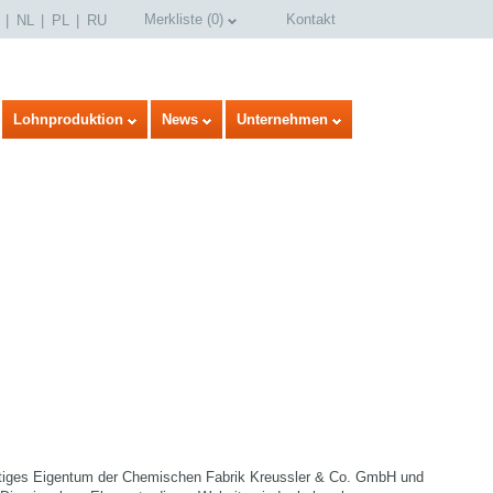
Merkliste
(
0
)
Kontakt
NL
PL
RU
Lohnproduktion
News
Unternehmen
istiges Eigentum der Chemischen Fabrik Kreussler & Co. GmbH und