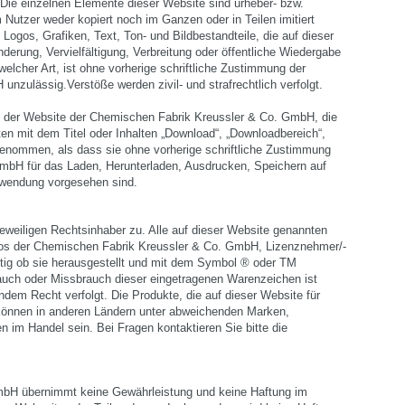
 Die einzelnen Elemente dieser Website sind urheber- bzw.
 Nutzer weder kopiert noch im Ganzen oder in Teilen imitiert
 Logos, Grafiken, Text, Ton- und Bildbestandteile, die auf dieser
derung, Vervielfältigung, Verbreitung oder öffentliche Wiedergabe
welcher Art, ist ohne vorherige schriftliche Zustimmung der
zulässig.Verstöße werden zivil- und strafrechtlich verfolgt.
 der Website der Chemischen Fabrik Kreussler & Co. GmbH, die
en mit dem Titel oder Inhalten „Download“, „Downloadbereich“,
sgenommen, als dass sie ohne vorherige schriftliche Zustimmung
select language
mbH für das Laden, Herunterladen, Ausdrucken, Speichern auf
erwendung vorgesehen sind.
weiligen Rechtsinhaber zu. Alle auf dieser Website genannten
os der Chemischen Fabrik Kreussler & Co. GmbH, Lizenznehmer/-
ültig ob sie herausgestellt und mit dem Symbol ® oder TM
auch oder Missbrauch dieser eingetragenen Warenzeichen ist
ndem Recht verfolgt. Die Produkte, die auf dieser Website für
 können in anderen Ländern unter abweichenden Marken,
 im Handel sein. Bei Fragen kontaktieren Sie bitte die
.
mbH übernimmt keine Gewährleistung und keine Haftung im