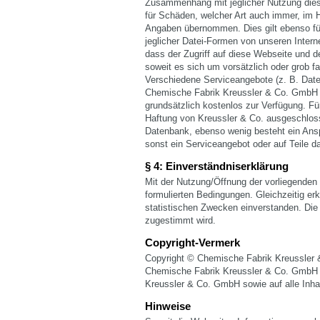
Zusammenhang mit jeglicher Nutzung dies
für Schäden, welcher Art auch immer, im Hi
Angaben übernommen. Dies gilt ebenso f
jeglicher Datei-Formen von unseren Intern
dass der Zugriff auf diese Webseite und de
soweit es sich um vorsätzlich oder grob f
Verschiedene Serviceangebote (z. B. Date
Chemische Fabrik Kreussler & Co. GmbH 
grundsätzlich kostenlos zur Verfügung. Für 
Haftung von Kreussler & Co. ausgeschlosse
Datenbank, ebenso wenig besteht ein Ansp
sonst ein Serviceangebot oder auf Teile d
§ 4: Einverständniserklärung
Mit der Nutzung/Öffnung der vorliegenden 
formulierten Bedingungen. Gleichzeitig erk
statistischen Zwecken einverstanden. Die
zugestimmt wird.
Copyright-Vermerk
Copyright © Chemische Fabrik Kreussler 
Chemische Fabrik Kreussler & Co. GmbH 2
Kreussler & Co. GmbH sowie auf alle Inha
Hinweise