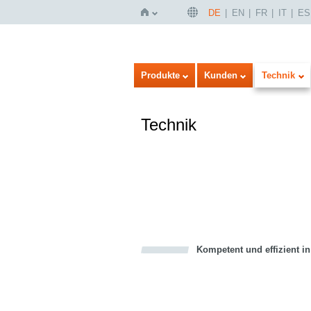
DE
EN
FR
IT
ES
Startseite
Produkte
Kunden
Technik
Technik
Kompetent und effizient i
Bookmark this on Delicious
über Facebook teilen
über Twitter teilen
Recommend