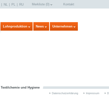
Merkliste
(
0
)
Kontakt
NL
PL
RU
Lohnproduktion
News
Unternehmen
select language
n Textilchemie und Hygiene
Datenschutzerklärung
Impressum
D