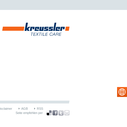
isclaimer
AGB
RSS
Seite empfehlen per